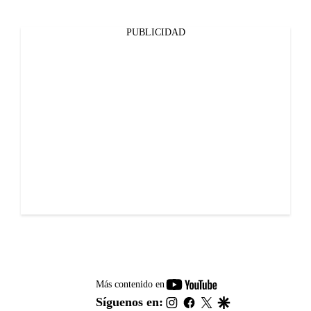
PUBLICIDAD
youtube-
Más contenido en
footer
instagram
facebook
twitter
google
Síguenos en: