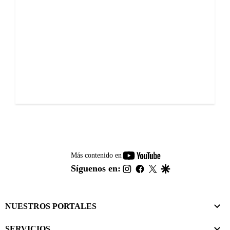
youtube-
Más contenido en
footer
instagram
facebook
twitter
google
Síguenos en:
NUESTROS PORTALES
SERVICIOS