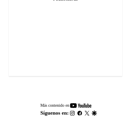
youtube-
Más contenido en
footer
instagram
facebook
twitter
google
Síguenos en: