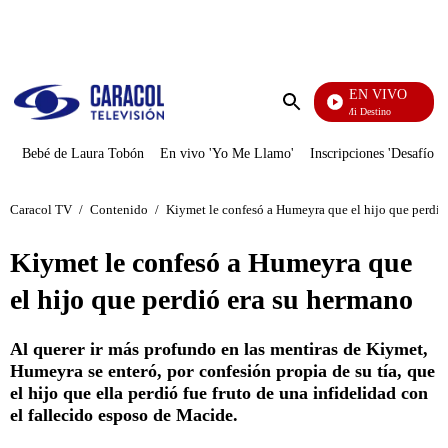
PUBLICIDAD
EN VIVO
El Juego De Mi Destino
Enviar
búsqueda
Bebé de Laura Tobón
En vivo 'Yo Me Llamo'
Inscripciones 'Desafío'
Caracol TV
/
Contenido
/
Kiymet le confesó a Humeyra que el hijo que perdió
Kiymet le confesó a Humeyra que
el hijo que perdió era su hermano
Al querer ir más profundo en las mentiras de Kiymet,
Humeyra se enteró, por confesión propia de su tía, que
el hijo que ella perdió fue fruto de una infidelidad con
el fallecido esposo de Macide.