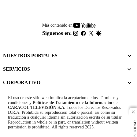
youtube-
Más contenido en
footer
instagram
facebook
twitter
google
Síguenos en:
NUESTROS PORTALES
SERVICIOS
CORPORATIVO
El uso de este sitio web implica la aceptación de los
Términos y
condiciones
y
Políticas de Tratamiento de la Información
de
CARACOL TELEVISIÓN S.A.
Todos los Derechos Reservados
D.R.A. Prohibida su reproducción total o parcial, así como su
cl
traducción a cualquier idioma sin autorización escrita de su titular.
Reproduction in whole or in part, or translation without written
PUBLICIDAD
permission is prohibited. All rights reserved 2025.