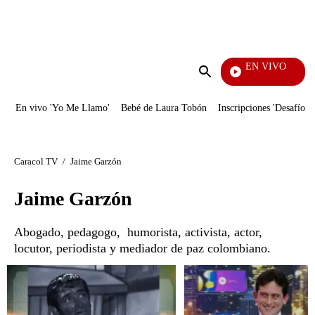
PUBLICIDAD
EN VIVO
Mi Pecado
Enviar
búsqueda
En vivo 'Yo Me Llamo'
Bebé de Laura Tobón
Inscripciones 'Desafío'
Caracol TV
/
Jaime Garzón
Jaime Garzón
Abogado, pedagogo, ​ humorista, activista, actor,
locutor, periodista y mediador de paz colombiano.