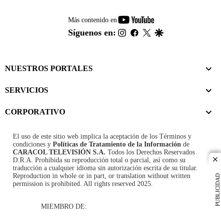
youtube-
Más contenido en
footer
instagram
facebook
twitter
google
Síguenos en:
NUESTROS PORTALES
SERVICIOS
CORPORATIVO
El uso de este sitio web implica la aceptación de los
Términos y
condiciones
y
Políticas de Tratamiento de la Información
de
CARACOL TELEVISIÓN S.A.
Todos los Derechos Reservados
D.R.A. Prohibida su reproducción total o parcial, así como su
cl
traducción a cualquier idioma sin autorización escrita de su titular.
Reproduction in whole or in part, or translation without written
PUBLICIDAD
permission is prohibited. All rights reserved 2025.
MIEMBRO DE: