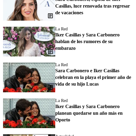
Casillas, luce renovada tras regresar
de vacaciones
La Red
Iker Casillas y Sara Carbonero
hablan de los rumores de su
embarazo
La Red
Sara Carbonero e Iker Casillas
celebran en la playa el primer año de
vida de su hijo Lucas
La Red
Iker Casillas y Sara Carbonero
planean quedarse un año más en
Oporto