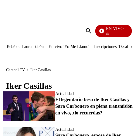
PUBLICIDAD
EN VIVO
También Caerás
Enviar
búsqueda
Bebé de Laura Tobón
En vivo 'Yo Me Llamo'
Inscripciones 'Desafío'
Caracol TV
/
Iker Casillas
Iker Casillas
Actualidad
El legendario beso de Iker Casillas y
Sara Carbonero en plena transmisión
en vivo, ¿lo recuerdas?
Actualidad
Sara Carbonero, esposa de Iker