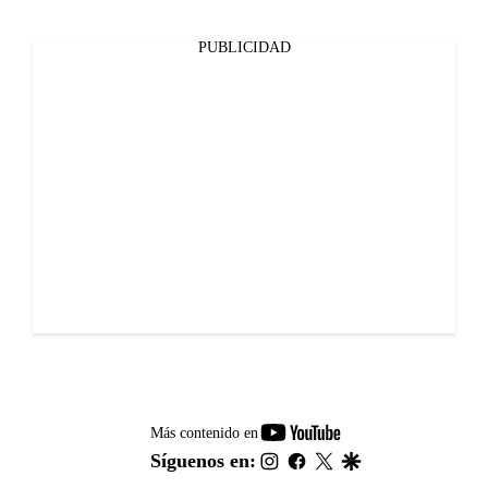
PUBLICIDAD
youtube-
Más contenido en
footer
instagram
facebook
twitter
google
Síguenos en: