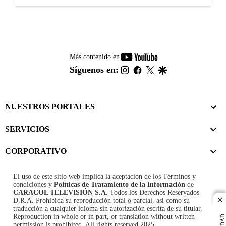
youtube-
Más contenido en
footer
instagram
facebook
twitter
google
Síguenos en:
NUESTROS PORTALES
SERVICIOS
CORPORATIVO
El uso de este sitio web implica la aceptación de los
Términos y
condiciones
y
Políticas de Tratamiento de la Información
de
CARACOL TELEVISIÓN S.A.
Todos los Derechos Reservados
D.R.A. Prohibida su reproducción total o parcial, así como su
cl
traducción a cualquier idioma sin autorización escrita de su titular.
Reproduction in whole or in part, or translation without written
permission is prohibited. All rights reserved 2025.