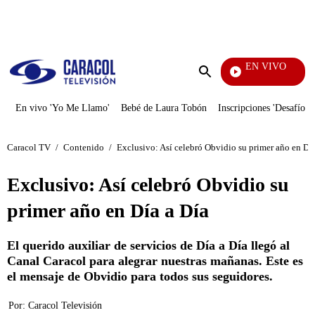
PUBLICIDAD
EN VIVO
Yo Me Llamo
Enviar
búsqueda
En vivo 'Yo Me Llamo'
Bebé de Laura Tobón
Inscripciones 'Desafío'
Caracol TV
/
Contenido
/
Exclusivo: Así celebró Obvidio su primer año en Día
Exclusivo: Así celebró Obvidio su
primer año en Día a Día
El querido auxiliar de servicios de Día a Día llegó al
Canal Caracol para alegrar nuestras mañanas. Este es
el mensaje de Obvidio para todos sus seguidores.
Por:
Caracol Televisión