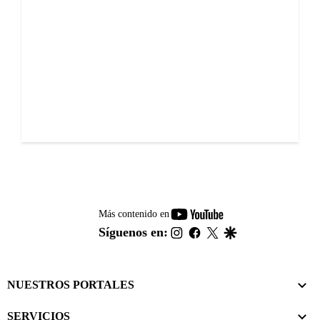
youtube-
Más contenido en
footer
instagram
facebook
twitter
google
Síguenos en:
NUESTROS PORTALES
SERVICIOS