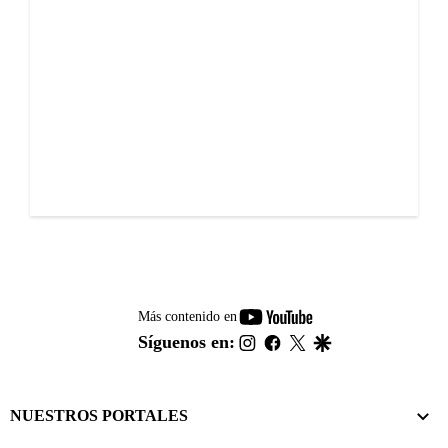
youtube-
Más contenido en
footer
instagram
facebook
twitter
google
Síguenos en:
NUESTROS PORTALES