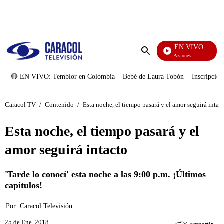
PUBLICIDAD
EN VIVO
Tormenta De Pasiones
Enviar
búsqueda
🔴 EN VIVO: Temblor en Colombia
Bebé de Laura Tobón
Inscripcion
Caracol TV
/
Contenido
/
Esta noche, el tiempo pasará y el amor seguirá intac
Esta noche, el tiempo pasará y el
amor seguirá intacto
'Tarde lo conocí' esta noche a las 9:00 p.m. ¡Últimos
capítulos!
Por:
Caracol Televisión
25 de Ene, 2018