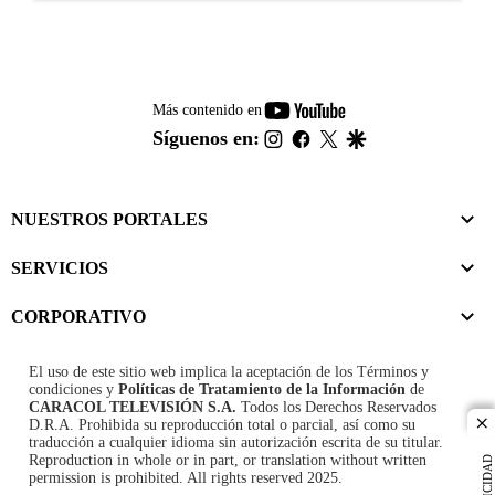
youtube-
Más contenido en
footer
instagram
facebook
twitter
google
Síguenos en:
NUESTROS PORTALES
SERVICIOS
CORPORATIVO
El uso de este sitio web implica la aceptación de los
Términos y
condiciones
y
Políticas de Tratamiento de la Información
de
CARACOL TELEVISIÓN S.A.
Todos los Derechos Reservados
D.R.A. Prohibida su reproducción total o parcial, así como su
cl
traducción a cualquier idioma sin autorización escrita de su titular.
Reproduction in whole or in part, or translation without written
PUBLICIDAD
permission is prohibited. All rights reserved 2025.