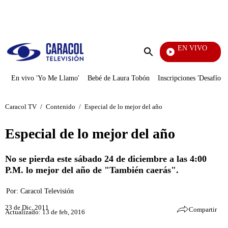
PUBLICIDAD
EN VIVO
Yo Me Llamo
Enviar
búsqueda
En vivo 'Yo Me Llamo'
Bebé de Laura Tobón
Inscripciones 'Desafío'
Caracol TV
/
Contenido
/
Especial de lo mejor del año
Especial de lo mejor del año
No se pierda este sábado 24 de diciembre a las 4:00
P.M. lo mejor del año de "También caerás".
Por:
Caracol Televisión
23 de Dic, 2011
Compartir
Actualizado: 13 de feb, 2016