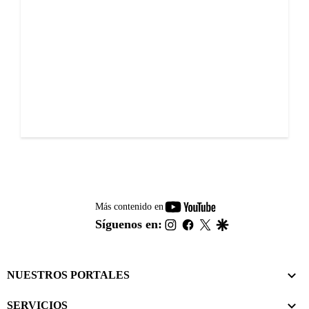
youtube-
Más contenido en
footer
instagram
facebook
twitter
google
Síguenos en:
NUESTROS PORTALES
SERVICIOS