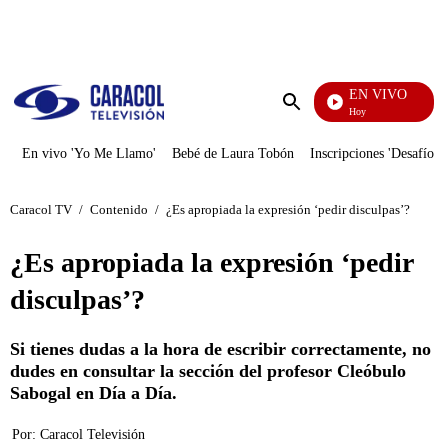
PUBLICIDAD
EN VIVO
La Finca De Hoy
Enviar
búsqueda
En vivo 'Yo Me Llamo'
Bebé de Laura Tobón
Inscripciones 'Desafío'
Caracol TV
/
Contenido
/
¿Es apropiada la expresión ‘pedir disculpas’?
¿Es apropiada la expresión ‘pedir
disculpas’?
Si tienes dudas a la hora de escribir correctamente, no
dudes en consultar la sección del profesor Cleóbulo
Sabogal en Día a Día.
Por:
Caracol Televisión