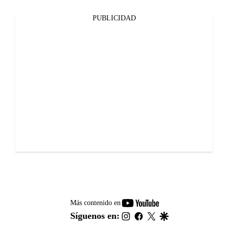
PUBLICIDAD
youtube-
Más contenido en
footer
instagram
facebook
twitter
google
Síguenos en: