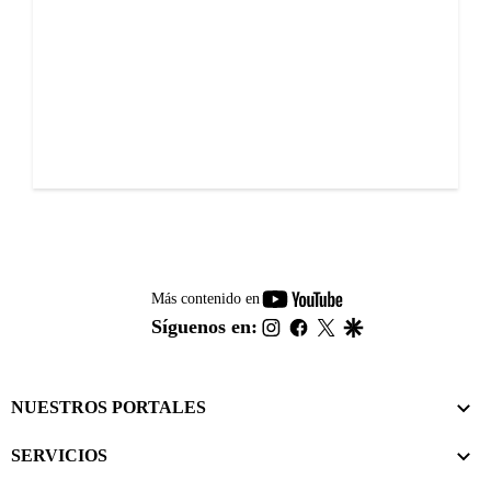
youtube-
Más contenido en
footer
instagram
facebook
twitter
google
Síguenos en:
NUESTROS PORTALES
SERVICIOS