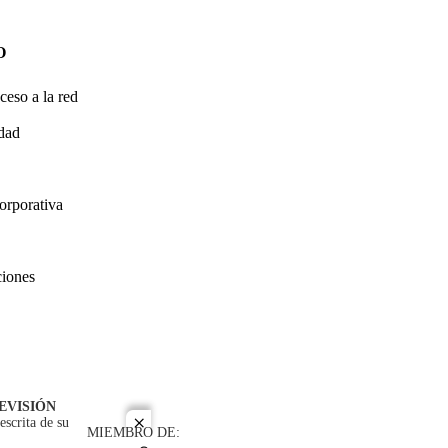
O
ceso a la red
idad
orporativa
ciones
EVISIÓN
escrita de su
close
MIEMBRO DE: