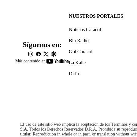
NUESTROS PORTALES
Noticias Caracol
Blu Radio
Síguenos en:
Gol Caracol
instagram
facebook
twitter
google
youtube-
Más contenido en
La Kalle
footer
DiTu
El uso de este sitio web implica la aceptación de los
Términos y co
S.A.
Todos los Derechos Reservados D.R.A. Prohibida su reproducció
titular. Reproduction in whole or in part, or translation without wri