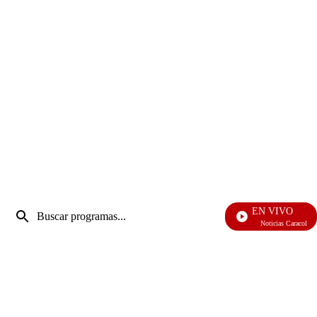
Entrada
EN VIVO
de
Noticias Caracol
Enviar
búsqueda
búsqueda