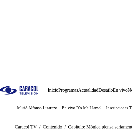
Inicio
Programas
Actualidad
Desafío
En vivo
No
Murió Alfonso Lizarazo
En vivo 'Yo Me Llamo'
Inscripciones '
Juegos
Caracol TV
/
Contenido
/
Capítulo: Mónica piensa seriament