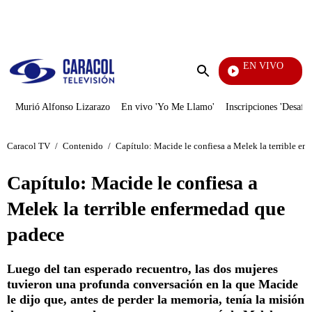
PUBLICIDAD
EN VIVO
Rafael Orozco
Enviar
búsqueda
Murió Alfonso Lizarazo
En vivo 'Yo Me Llamo'
Inscripciones 'Desafío
Caracol TV
/
Contenido
/
Capítulo: Macide le confiesa a Melek la terrible e
Capítulo: Macide le confiesa a
Melek la terrible enfermedad que
padece
Luego del tan esperado recuentro, las dos mujeres
tuvieron una profunda conversación en la que Macide
le dijo que, antes de perder la memoria, tenía la misión