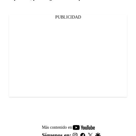
PUBLICIDAD
youtube-
Más contenido en
footer
instagram
facebook
twitter
google
Síguenos en: