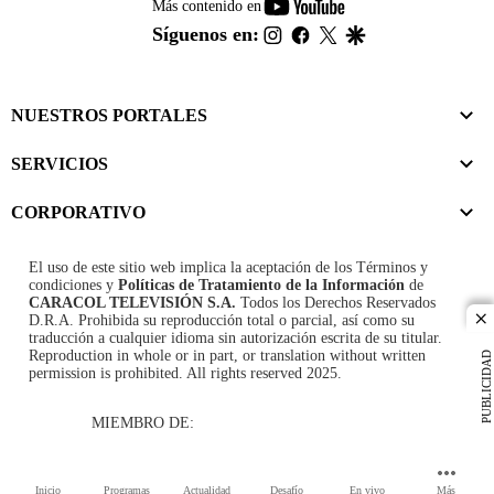
youtube-
Más contenido en
footer
instagram
facebook
twitter
google
Síguenos en:
NUESTROS PORTALES
SERVICIOS
CORPORATIVO
El uso de este sitio web implica la aceptación de los
Términos y
condiciones
y
Políticas de Tratamiento de la Información
de
CARACOL TELEVISIÓN S.A.
Todos los Derechos Reservados
D.R.A. Prohibida su reproducción total o parcial, así como su
cl
traducción a cualquier idioma sin autorización escrita de su titular.
Reproduction in whole or in part, or translation without written
PUBLICIDAD
permission is prohibited. All rights reserved 2025.
MIEMBRO DE:
Inicio
Programas
Actualidad
Desafío
En vivo
Más