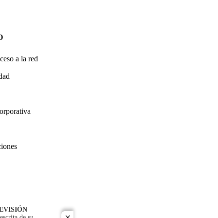
O
ceso a la red
idad
orporativa
ciones
EVISIÓN
escrita de su