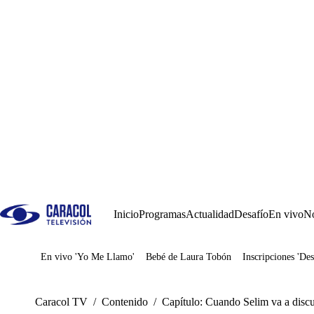
Inicio
Programas
Actualidad
Desafío
En vivo
No
En vivo 'Yo Me Llamo'
Bebé de Laura Tobón
Inscripciones 'Des
Juegos
Caracol TV
/
Contenido
/
Capítulo: Cuando Selim va a discu