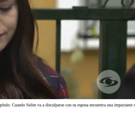
pítulo: Cuando Selim va a disculparse con su esposa encuentra una impactante 