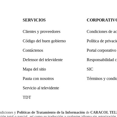
SERVICIOS
CORPORATIV
Clientes y proveedores
Condiciones de ac
Código del buen gobierno
Política de privac
Contáctenos
Portal corporativo
Defensor del televidente
Responsabilidad c
Mapa del sitio
SIC
Pauta con nosotros
Términos y condi
Servicio al televidente
TDT
ndiciones
y
Políticas de Tratamiento de la Información
de
CARACOL TEL
n total o parcial, así como su traducción a cualquier idioma sin autorización 