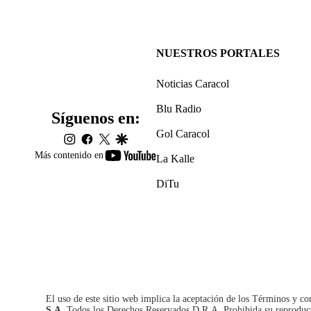
NUESTROS PORTALES
Noticias Caracol
Blu Radio
Síguenos en:
Gol Caracol
instagram
facebook
twitter
google
youtube-
Más contenido en
La Kalle
footer
DiTu
El uso de este sitio web implica la aceptación de los
Términos y co
S.A.
Todos los Derechos Reservados D.R.A. Prohibida su reproducció