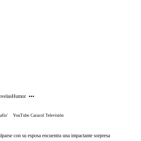
PUBLICIDAD
velas
Humor
afío'
YouTube Caracol Televisión
lparse con su esposa encuentra una impactante sorpresa