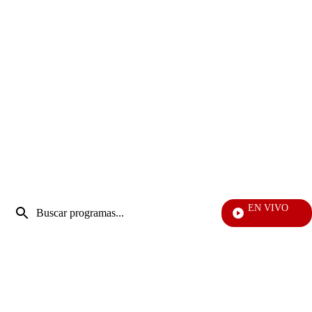
Entrada
EN VIVO
de
EF
Enviar
búsqueda
búsqueda