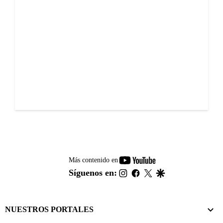
youtube-
Más contenido en
footer
instagram
facebook
twitter
google
Síguenos en:
NUESTROS PORTALES