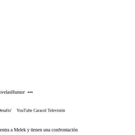
PUBLICIDAD
velas
Humor
Desafío'
YouTube Caracol Televisión
entra a Melek y tienen una confrontación