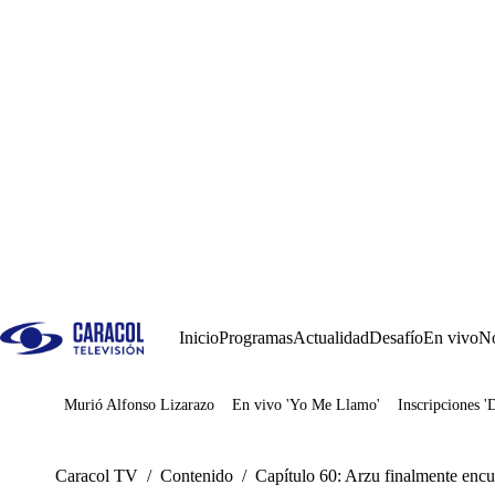
Inicio
Programas
Actualidad
Desafío
En vivo
No
Murió Alfonso Lizarazo
En vivo 'Yo Me Llamo'
Inscripciones '
Juegos
Caracol TV
/
Contenido
/
Capítulo 60: Arzu finalmente encu