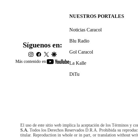
NUESTROS PORTALES
Noticias Caracol
Blu Radio
Síguenos en:
Gol Caracol
instagram
facebook
twitter
google
youtube-
Más contenido en
La Kalle
footer
DiTu
El uso de este sitio web implica la aceptación de los
Términos y co
S.A.
Todos los Derechos Reservados D.R.A. Prohibida su reproducció
titular. Reproduction in whole or in part, or translation without wri