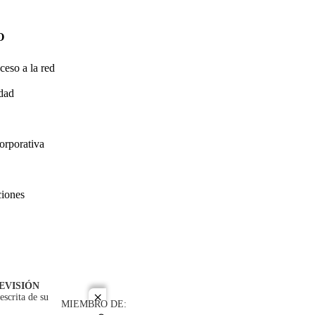
O
ceso a la red
idad
orporativa
ciones
EVISIÓN
escrita de su
close
MIEMBRO DE: