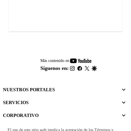
youtube-
Más contenido en
footer
instagram
facebook
twitter
google
Síguenos en:
NUESTROS PORTALES
SERVICIOS
CORPORATIVO
El uso de este sitio web implica la aceptación de los
Términos y