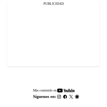
PUBLICIDAD
youtube-
Más contenido en
footer
instagram
facebook
twitter
google
Síguenos en: