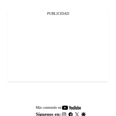
PUBLICIDAD
youtube-
Más contenido en
footer
instagram
facebook
twitter
google
Síguenos en: