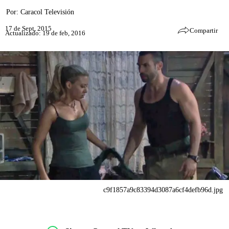
Por:
Caracol Televisión
17 de Sept, 2015
Compartir
Actualizado: 19 de feb, 2016
c9f1857a9c83394d3087a6cf4defb96d.jpg