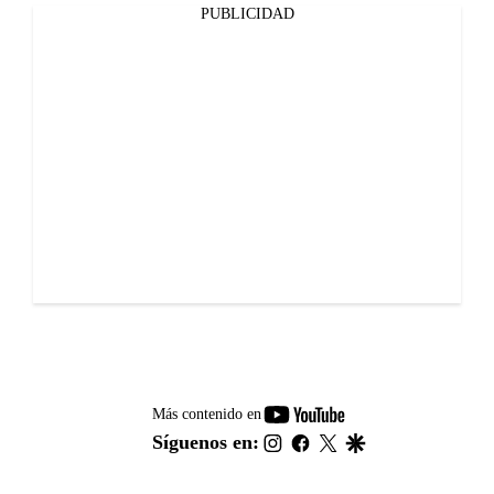
PUBLICIDAD
youtube-
Más contenido en
footer
instagram
facebook
twitter
google
Síguenos en: