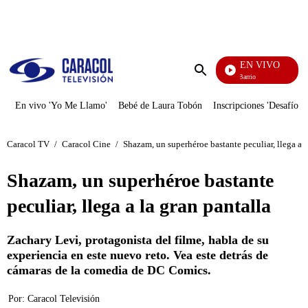
PUBLICIDAD
EN VIVO
María La Del Barrio
Enviar
búsqueda
En vivo 'Yo Me Llamo'
Bebé de Laura Tobón
Inscripciones 'Desafío'
Caracol TV
/
Caracol Cine
/
Shazam, un superhéroe bastante peculiar, llega a l
Shazam, un superhéroe bastante
peculiar, llega a la gran pantalla
Zachary Levi, protagonista del filme, habla de su
experiencia en este nuevo reto. Vea este detrás de
cámaras de la comedia de DC Comics.
Por:
Caracol Televisión