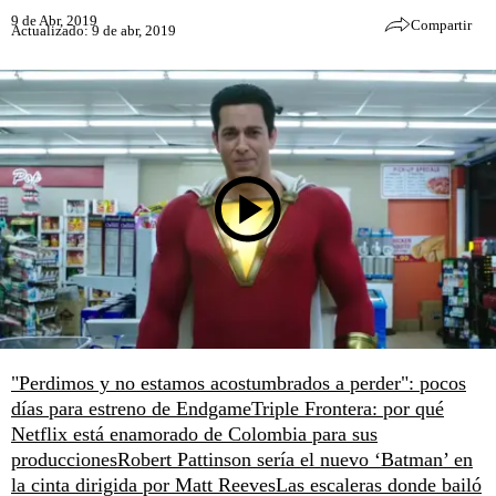
9 de Abr, 2019
Compartir
Actualizado: 9 de abr, 2019
"Perdimos y no estamos acostumbrados a perder": pocos
días para estreno de Endgame
Triple Frontera: por qué
Netflix está enamorado de Colombia para sus
producciones
Robert Pattinson sería el nuevo ‘Batman’ en
la cinta dirigida por Matt Reeves
Las escaleras donde bailó