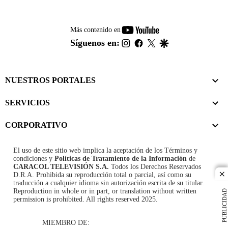
youtube-
Más contenido en
footer
instagram
facebook
twitter
google
Síguenos en:
NUESTROS PORTALES
SERVICIOS
CORPORATIVO
El uso de este sitio web implica la aceptación de los
Términos y
condiciones
y
Políticas de Tratamiento de la Información
de
CARACOL TELEVISIÓN S.A.
Todos los Derechos Reservados
D.R.A. Prohibida su reproducción total o parcial, así como su
cl
traducción a cualquier idioma sin autorización escrita de su titular.
Reproduction in whole or in part, or translation without written
PUBLICIDAD
permission is prohibited. All rights reserved 2025.
MIEMBRO DE: