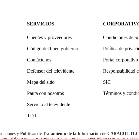
SERVICIOS
CORPORATIV
Clientes y proveedores
Condiciones de ac
Código del buen gobierno
Política de privac
Contáctenos
Portal corporativo
Defensor del televidente
Responsabilidad c
Mapa del sitio
SIC
Pauta con nosotros
Términos y condi
Servicio al televidente
TDT
ndiciones
y
Políticas de Tratamiento de la Información
de
CARACOL TEL
n total o parcial, así como su traducción a cualquier idioma sin autorización 