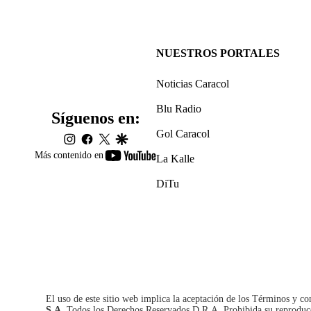
NUESTROS PORTALES
Noticias Caracol
Blu Radio
Síguenos en:
Gol Caracol
instagram
facebook
twitter
google
youtube-
Más contenido en
La Kalle
footer
DiTu
El uso de este sitio web implica la aceptación de los
Términos y co
S.A.
Todos los Derechos Reservados D.R.A. Prohibida su reproducció