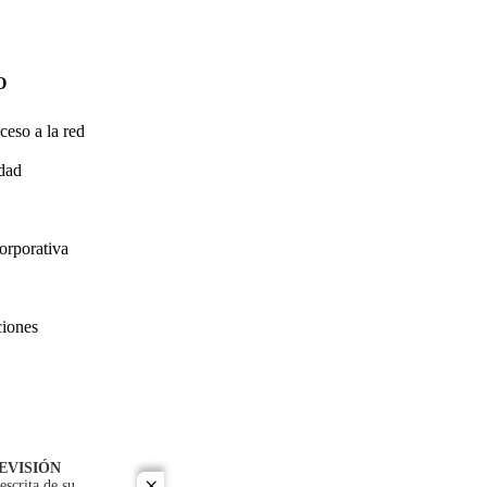
O
ceso a la red
idad
orporativa
ciones
EVISIÓN
escrita de su