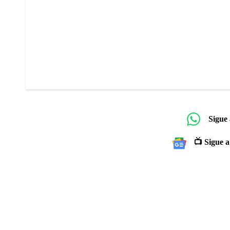
Sigue
📺 Sigue a