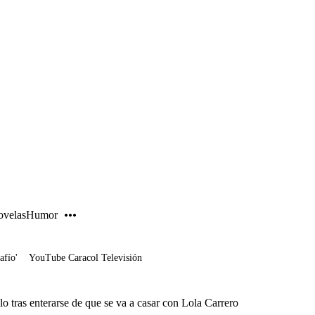
PUBLICIDAD
velas
Humor
afío'
YouTube Caracol Televisión
elo tras enterarse de que se va a casar con Lola Carrero