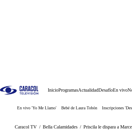
Inicio
Programas
Actualidad
Desafío
En vivo
No
En vivo 'Yo Me Llamo'
Bebé de Laura Tobón
Inscripciones 'Des
Juegos
Caracol TV
/
Bella Calamidades
/
Priscila le dispara a Marc