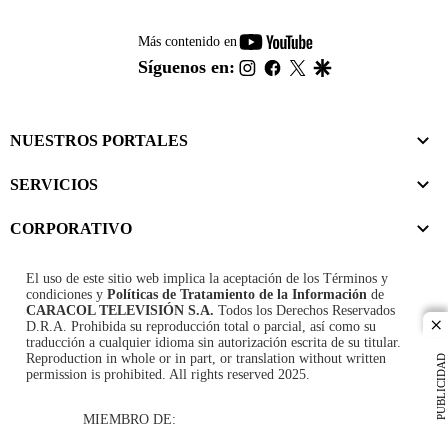
youtube-
Más contenido en
footer
instagram
facebook
twitter
google
Síguenos en:
NUESTROS PORTALES
SERVICIOS
CORPORATIVO
El uso de este sitio web implica la aceptación de los
Términos y
condiciones
y
Políticas de Tratamiento de la Información
de
CARACOL TELEVISIÓN S.A.
Todos los Derechos Reservados
D.R.A. Prohibida su reproducción total o parcial, así como su
cl
traducción a cualquier idioma sin autorización escrita de su titular.
Reproduction in whole or in part, or translation without written
PUBLICIDAD
permission is prohibited. All rights reserved 2025.
MIEMBRO DE: