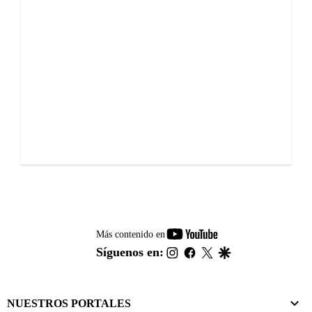
youtube-
Más contenido en
footer
instagram
facebook
twitter
google
Síguenos en:
NUESTROS PORTALES