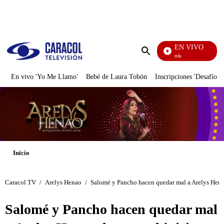
PUBLICIDAD
EN VIVO
También Caerás
Enviar
búsqueda
En vivo 'Yo Me Llamo'
Bebé de Laura Tobón
Inscripciones 'Desafío'
Inicio
Caracol TV
/
Arelys Henao
/
Salomé y Pancho hacen quedar mal a Arelys Henao
Salomé y Pancho hacen quedar mal