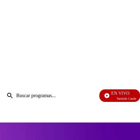
Entrada
EN VIVO
de
También Caerás
Enviar
búsqueda
búsqueda