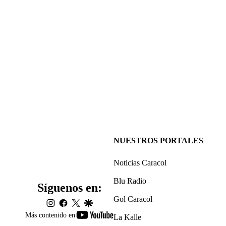
NUESTROS PORTALES
Noticias Caracol
Blu Radio
Síguenos en:
Gol Caracol
instagram
facebook
twitter
google
youtube-
Más contenido en
La Kalle
footer