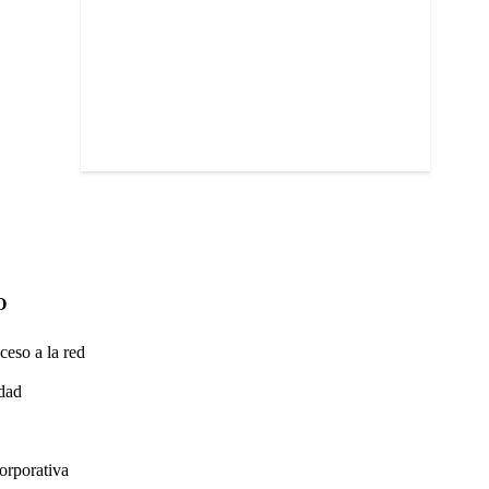
O
ceso a la red
idad
orporativa