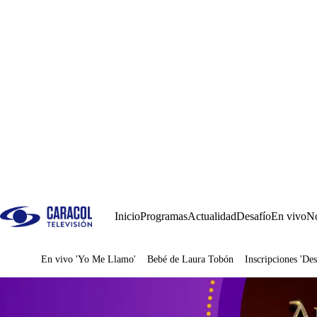
Inicio
Programas
Actualidad
Desafío
En vivo
No
En vivo 'Yo Me Llamo'
Bebé de Laura Tobón
Inscripciones 'Des
Juegos