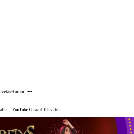
PUBLICIDAD
velas
Humor
afío'
YouTube Caracol Televisión