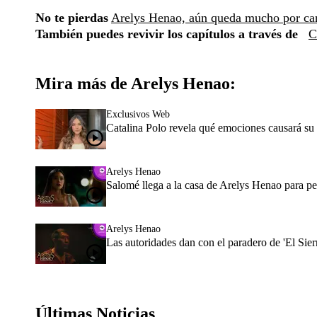
No te pierdas
Arelys Henao, aún queda mucho por ca
También puedes revivir los capítulos a través de
C
Mira más de Arelys Henao:
Exclusivos Web
Catalina Polo revela qué emociones causará s
Arelys Henao
Salomé llega a la casa de Arelys Henao para pe
Arelys Henao
Las autoridades dan con el paradero de 'El Sier
Últimas Noticias