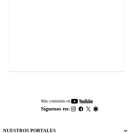
youtube-
Más contenido en
footer
instagram
facebook
twitter
google
Síguenos en:
NUESTROS PORTALES