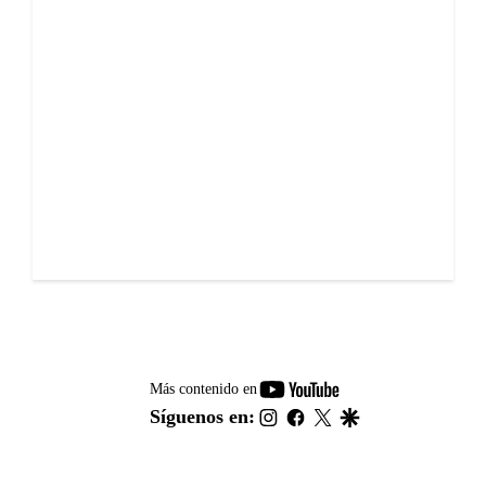
youtube-
Más contenido en
footer
instagram
facebook
twitter
google
Síguenos en: