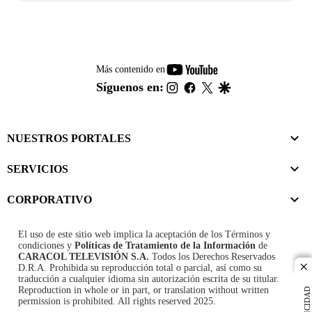
youtube-
Más contenido en
footer
instagram
facebook
twitter
google
Síguenos en:
NUESTROS PORTALES
SERVICIOS
CORPORATIVO
El uso de este sitio web implica la aceptación de los
Términos y
condiciones
y
Políticas de Tratamiento de la Información
de
CARACOL TELEVISIÓN S.A.
Todos los Derechos Reservados
D.R.A. Prohibida su reproducción total o parcial, así como su
cl
traducción a cualquier idioma sin autorización escrita de su titular.
Reproduction in whole or in part, or translation without written
PUBLICIDAD
permission is prohibited. All rights reserved 2025.