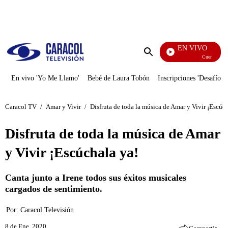
PUBLICIDAD
EN VIVO
Cuentos De 
Enviar
búsqueda
En vivo 'Yo Me Llamo'
Bebé de Laura Tobón
Inscripciones 'Desafío'
Caracol TV
/
Amar y Vivir
/
Disfruta de toda la música de Amar y Vivir ¡Escúc
Disfruta de toda la música de Amar
y Vivir ¡Escúchala ya!
Canta junto a Irene todos sus éxitos musicales
cargados de sentimiento.
Por:
Caracol Televisión
8 de Ene, 2020