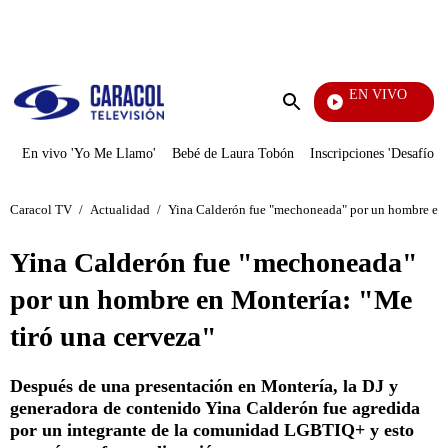
PUBLICIDAD
EN VIVO
Tambi
Enviar
búsqueda
En vivo 'Yo Me Llamo'
Bebé de Laura Tobón
Inscripciones 'Desafío'
Caracol TV
/
Actualidad
/
Yina Calderón fue "mechoneada" por un hombre en 
Yina Calderón fue "mechoneada"
por un hombre en Montería: "Me
tiró una cerveza"
Después de una presentación en Montería, la DJ y
generadora de contenido Yina Calderón fue agredida
por un integrante de la comunidad LGBTIQ+ y esto