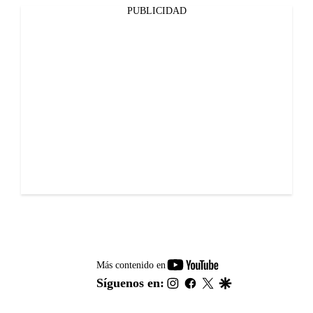
PUBLICIDAD
youtube-
Más contenido en
footer
instagram
facebook
twitter
google
Síguenos en: