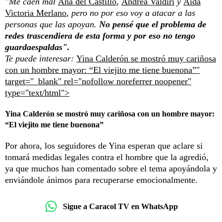
"Me caen mal
Ana del Castillo
,
Andrea Valdiri
y
Aida
Victoria Merlano
, pero no por eso voy a atacar a las
personas que las apoyan.
No pensé que el problema de
redes trascendiera de esta forma y por eso no tengo
guardaespaldas".
Te puede interesar:
Yina Calderón se mostró muy cariñosa
con un hombre mayor: “El viejito me tiene buenona”"
target="_blank" rel="nofollow noreferrer noopener"
type="text/html">
Yina Calderón se mostró muy cariñosa con un hombre mayor:
“El viejito me tiene buenona”
Por ahora, los seguidores de Yina esperan que aclare si
tomará medidas legales contra el hombre que la agredió,
ya que muchos han comentado sobre el tema apoyándola y
enviándole ánimos para recuperarse emocionalmente.
Sigue a Caracol TV en WhatsApp