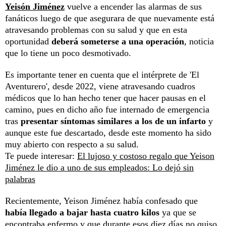
Yeisón Jiménez
vuelve a encender las alarmas de sus
fanáticos luego de que asegurara de que nuevamente está
atravesando problemas con su salud y que en esta
oportunidad
deberá someterse a una operación
, noticia
que lo tiene un poco desmotivado.
Es importante tener en cuenta que el intérprete de 'El
Aventurero', desde 2022, viene atravesando cuadros
médicos que lo han hecho tener que hacer pausas en el
camino, pues en dicho año fue internado de emergencia
tras
presentar síntomas similares a los de un infarto
y
aunque este fue descartado, desde este momento ha sido
muy abierto con respecto a su salud.
Te puede interesar:
El lujoso y costoso regalo que Yeison
Jiménez le dio a uno de sus empleados: Lo dejó sin
palabras
Recientemente, Yeison Jiménez había confesado que
había llegado a bajar hasta cuatro kilos
ya que se
encontraba enfermo y que durante esos diez días no quiso