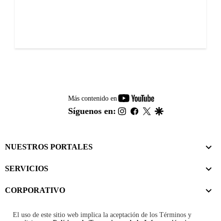
youtube-
Más contenido en
footer
instagram
facebook
twitter
google
Síguenos en:
NUESTROS PORTALES
SERVICIOS
CORPORATIVO
El uso de este sitio web implica la aceptación de los
Términos y