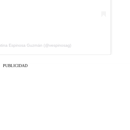
entina Espinosa Guzmán (@vespinosag)
PUBLICIDAD