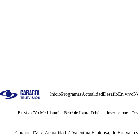
Inicio
Programas
Actualidad
Desafío
En vivo
No
En vivo 'Yo Me Llamo'
Bebé de Laura Tobón
Inscripciones 'Des
Juegos
Caracol TV
/
Actualidad
/
Valentina Espinosa, de Bolívar, 