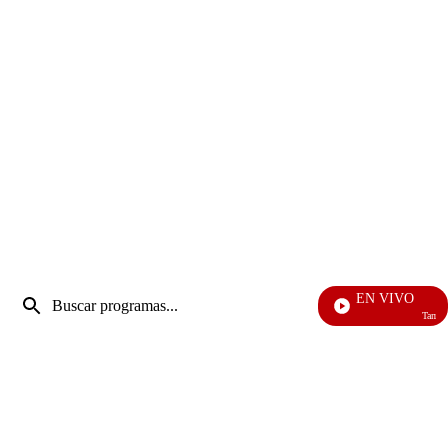
Entrada
EN VIVO
de
También Cae
Enviar
búsqueda
búsqueda