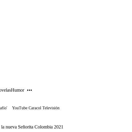
PUBLICIDAD
velas
Humor
afío'
YouTube Caracol Televisión
es la nueva Señorita Colombia 2021