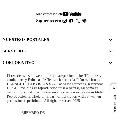
youtube-
Más contenido en
footer
instagram
facebook
twitter
google
Síguenos en:
NUESTROS PORTALES
SERVICIOS
CORPORATIVO
El uso de este sitio web implica la aceptación de los
Términos y
condiciones
y
Políticas de Tratamiento de la Información
de
CARACOL TELEVISIÓN S.A.
Todos los Derechos Reservados
D.R.A. Prohibida su reproducción total o parcial, así como su
cl
traducción a cualquier idioma sin autorización escrita de su titular.
Reproduction in whole or in part, or translation without written
PUBLICIDAD
permission is prohibited. All rights reserved 2025.
MIEMBRO DE: