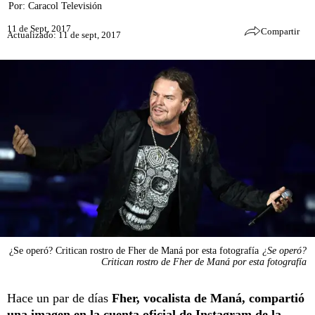
Por:
Caracol Televisión
11 de Sept, 2017
Compartir
Actualizado: 11 de sept, 2017
¿Se operó? Critican rostro de Fher de Maná por esta fotografía
¿Se operó?
Critican rostro de Fher de Maná por esta fotografía
Hace un par de días
Fher, vocalista de Maná, compartió
una imagen en la cuenta oficial de Instagram de la