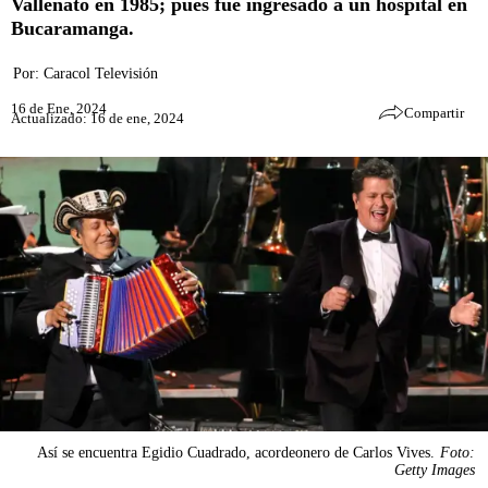
Vallenato en 1985; pues fue ingresado a un hospital en
Bucaramanga.
Por:
Caracol Televisión
16 de Ene, 2024
Compartir
Actualizado: 16 de ene, 2024
Así se encuentra Egidio Cuadrado, acordeonero de Carlos Vives.
Foto:
Getty Images