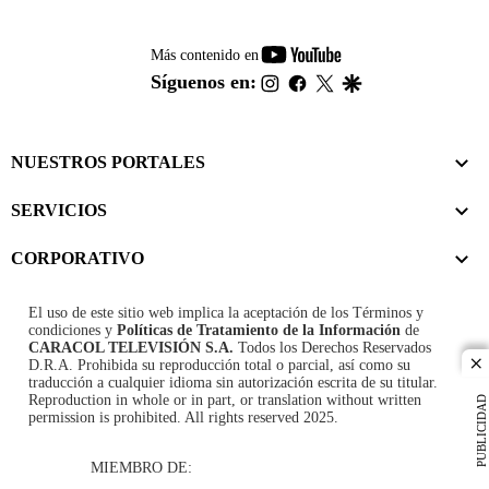
youtube-
Más contenido en
footer
instagram
facebook
twitter
google
Síguenos en:
NUESTROS PORTALES
SERVICIOS
CORPORATIVO
El uso de este sitio web implica la aceptación de los
Términos y
condiciones
y
Políticas de Tratamiento de la Información
de
CARACOL TELEVISIÓN S.A.
Todos los Derechos Reservados
D.R.A. Prohibida su reproducción total o parcial, así como su
cl
traducción a cualquier idioma sin autorización escrita de su titular.
Reproduction in whole or in part, or translation without written
PUBLICIDAD
permission is prohibited. All rights reserved 2025.
MIEMBRO DE: