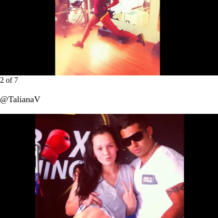
2
of
7
@TalianaV