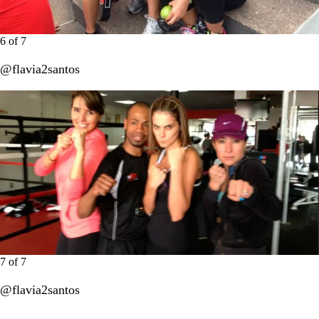
6
of
7
@flavia2santos
7
of
7
@flavia2santos