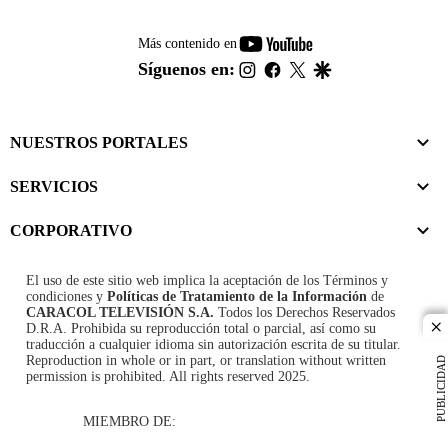
youtube-
Más contenido en
footer
instagram
facebook
twitter
google
Síguenos en:
NUESTROS PORTALES
SERVICIOS
CORPORATIVO
El uso de este sitio web implica la aceptación de los
Términos y
condiciones
y
Políticas de Tratamiento de la Información
de
CARACOL TELEVISIÓN S.A.
Todos los Derechos Reservados
D.R.A. Prohibida su reproducción total o parcial, así como su
cl
traducción a cualquier idioma sin autorización escrita de su titular.
Reproduction in whole or in part, or translation without written
PUBLICIDAD
permission is prohibited. All rights reserved 2025.
MIEMBRO DE: