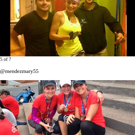
5
of
7
@mendezmary55