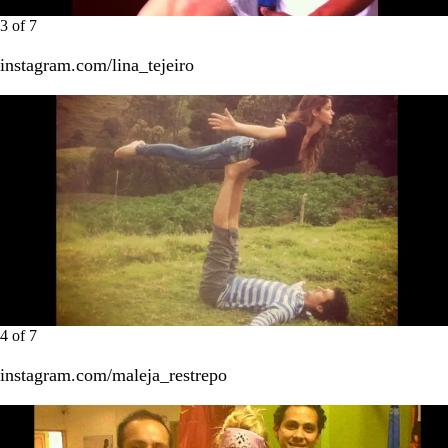
3
of
7
instagram.com/lina_tejeiro
4
of
7
instagram.com/maleja_restrepo