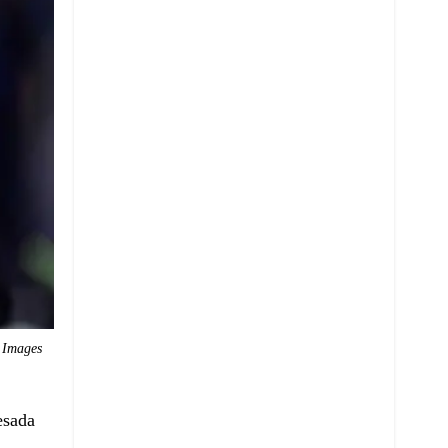
 Images
esada