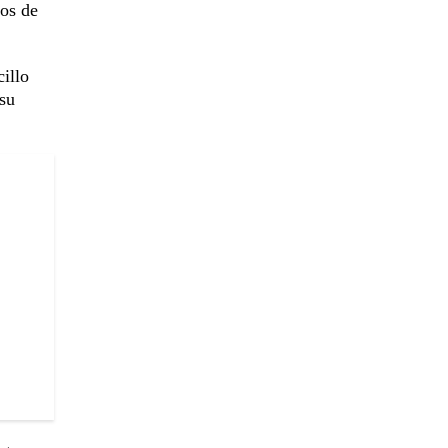
los de
illo
 su