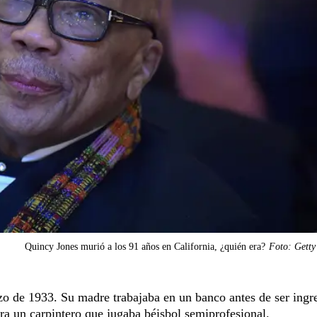
Quincy Jones murió a los 91 años en California, ¿quién era?
Foto: Getty
zo de 1933. Su madre trabajaba en un banco antes de ser ingr
era un carpintero que jugaba béisbol semiprofesional.