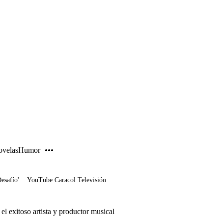
PUBLICIDAD
velas
Humor
Desafío'
YouTube Caracol Televisión
l exitoso artista y productor musical