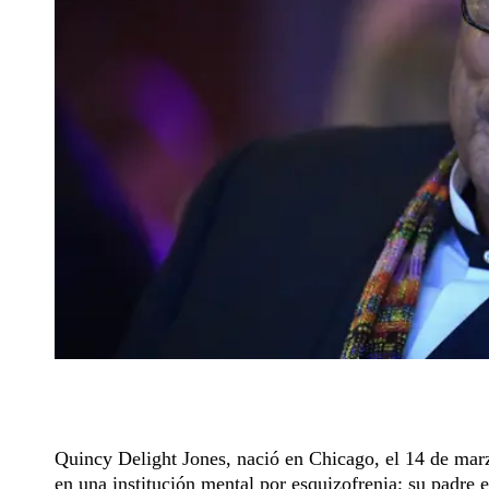
Quincy Delight Jones, nació en Chicago, el 14 de mar
en una institución mental por esquizofrenia; su padre 