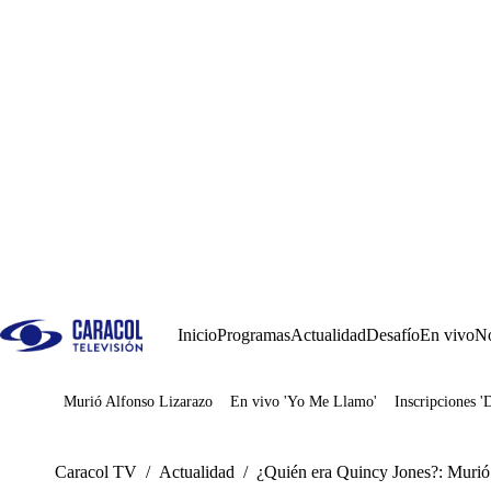
Inicio
Programas
Actualidad
Desafío
En vivo
No
Murió Alfonso Lizarazo
En vivo 'Yo Me Llamo'
Inscripciones '
Juegos
Caracol TV
/
Actualidad
/
¿Quién era Quincy Jones?: Murió e