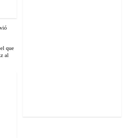
vió
 el que
z al