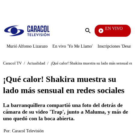
PUBLICIDAD
EN VIVO
Noticias Caracol
Enviar
búsqueda
Murió Alfonso Lizarazo
En vivo 'Yo Me Llamo'
Inscripciones 'Desafío
Caracol TV
/
Actualidad
/
¡Qué calor! Shakira muestra su lado más sensual en 
¡Qué calor! Shakira muestra su
lado más sensual en redes sociales
La barranquillera compartió una foto del detrás de
cámara de su video 'Trap', junto a Maluma, y más de
uno quedó con la boca abierta.
Por:
Caracol Televisión