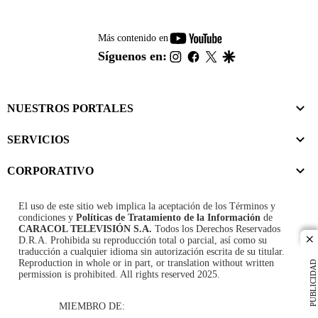
youtube-
Más contenido en
footer
instagram
facebook
twitter
google
Síguenos en:
NUESTROS PORTALES
SERVICIOS
CORPORATIVO
El uso de este sitio web implica la aceptación de los
Términos y
condiciones
y
Políticas de Tratamiento de la Información
de
CARACOL TELEVISIÓN S.A.
Todos los Derechos Reservados
D.R.A. Prohibida su reproducción total o parcial, así como su
cl
traducción a cualquier idioma sin autorización escrita de su titular.
Reproduction in whole or in part, or translation without written
PUBLICIDAD
permission is prohibited. All rights reserved 2025.
MIEMBRO DE: