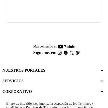
youtube-
Más contenido en
footer
instagram
facebook
twitter
google
Síguenos en:
NUESTROS PORTALES
SERVICIOS
CORPORATIVO
El uso de este sitio web implica la aceptación de los
Términos y
condiciones
y
Políticas de Tratamiento de la Información
de