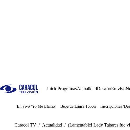
Inicio
Programas
Actualidad
Desafío
En vivo
No
En vivo 'Yo Me Llamo'
Bebé de Laura Tobón
Inscripciones 'Des
Juegos
Caracol TV
/
Actualidad
/
¡Lamentable! Lady Tabares fue v