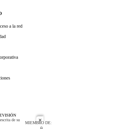
O
ceso a la red
idad
orporativa
ciones
EVISIÓN
escrita de su
close
MIEMBRO DE: