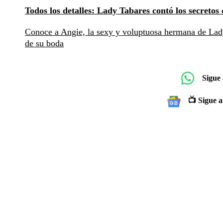
Todos los detalles: Lady Tabares contó los secretos 
Conoce a Angie, la sexy y voluptuosa hermana de Lad
de su boda
Sigue
📺 Sigue a