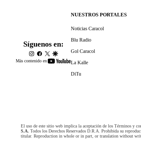
NUESTROS PORTALES
Noticias Caracol
Blu Radio
Síguenos en:
Gol Caracol
instagram
facebook
twitter
google
youtube-
Más contenido en
La Kalle
footer
DiTu
El uso de este sitio web implica la aceptación de los
Términos y co
S.A.
Todos los Derechos Reservados D.R.A. Prohibida su reproducció
titular. Reproduction in whole or in part, or translation without wri