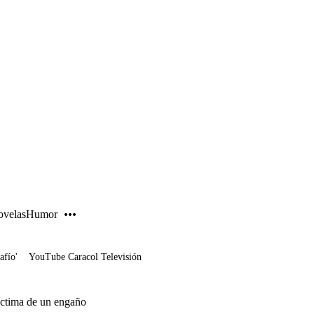
PUBLICIDAD
velas
Humor
afío'
YouTube Caracol Televisión
íctima de un engaño