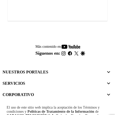
youtube-
Más contenido en
footer
instagram
facebook
twitter
google
Síguenos en:
NUESTROS PORTALES
SERVICIOS
CORPORATIVO
El uso de este sitio web implica la aceptación de los
Términos y
condiciones
y
Políticas de Tratamiento de la Información
de