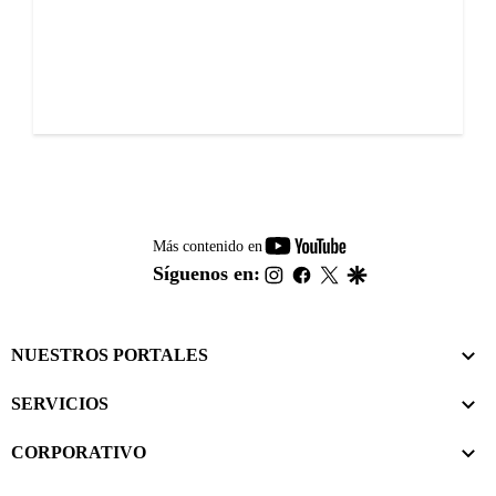
youtube-
Más contenido en
footer
instagram
facebook
twitter
google
Síguenos en:
NUESTROS PORTALES
SERVICIOS
CORPORATIVO