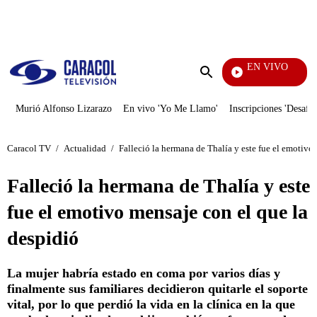
PUBLICIDAD
EN VIVO
Día A
Enviar
búsqueda
Murió Alfonso Lizarazo
En vivo 'Yo Me Llamo'
Inscripciones 'Desafío
Caracol TV
/
Actualidad
/
Falleció la hermana de Thalía y este fue el emotivo
Falleció la hermana de Thalía y este
fue el emotivo mensaje con el que la
despidió
La mujer habría estado en coma por varios días y
finalmente sus familiares decidieron quitarle el soporte
vital, por lo que perdió la vida en la clínica en la que