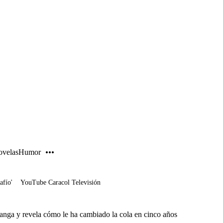
PUBLICIDAD
velas
Humor
afío'
YouTube Caracol Televisión
tanga y revela cómo le ha cambiado la cola en cinco años