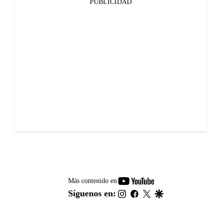
PUBLICIDAD
youtube-
Más contenido en
footer
instagram
facebook
twitter
google
Síguenos en: