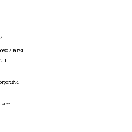
O
ceso a la red
idad
orporativa
ciones