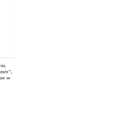
rás.
 Amén”,
que se