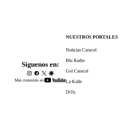
NUESTROS PORTALES
Noticias Caracol
Blu Radio
Síguenos en:
Gol Caracol
instagram
facebook
twitter
google
youtube-
Más contenido en
La Kalle
footer
DiTu