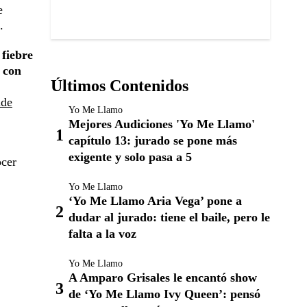
e
.
 fiebre
con
Últimos Contenidos
ide
Yo Me Llamo
Mejores Audiciones 'Yo Me Llamo'
capítulo 13: jurado se pone más
exigente y solo pasa a 5
ocer
Yo Me Llamo
‘Yo Me Llamo Aria Vega’ pone a
dudar al jurado: tiene el baile, pero le
falta a la voz
Yo Me Llamo
A Amparo Grisales le encantó show
de ‘Yo Me Llamo Ivy Queen’: pensó