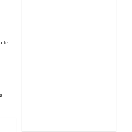
u fe
s