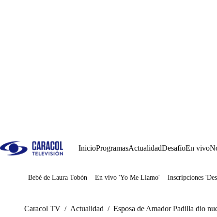
Inicio
Programas
Actualidad
Desafío
En vivo
No
Bebé de Laura Tobón
En vivo 'Yo Me Llamo'
Inscripciones 'Des
Juegos
Caracol TV
/
Actualidad
/
Esposa de Amador Padilla dio nuev