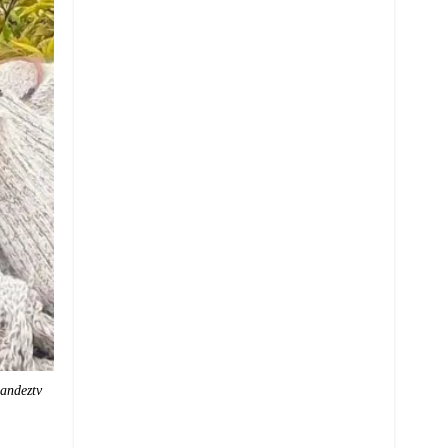
andeztv