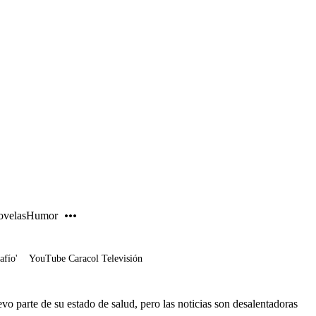
PUBLICIDAD
velas
Humor
afío'
YouTube Caracol Televisión
o parte de su estado de salud, pero las noticias son desalentadoras