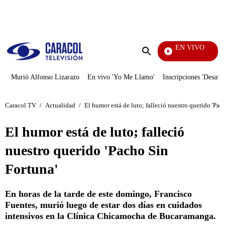
PUBLICIDAD
EN VIVO
Rafae
Enviar
búsqueda
Murió Alfonso Lizarazo
En vivo 'Yo Me Llamo'
Inscripciones 'Desafío
Caracol TV
/
Actualidad
/
El humor está de luto; falleció nuestro querido 'Pac
El humor está de luto; falleció
nuestro querido 'Pacho Sin
Fortuna'
En horas de la tarde de este domingo, Francisco
Fuentes, murió luego de estar dos días en cuidados
intensivos en la Clínica Chicamocha de Bucaramanga.