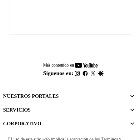
youtube-
Más contenido en
footer
instagram
facebook
twitter
google
Síguenos en:
NUESTROS PORTALES
SERVICIOS
CORPORATIVO
El uso de este sitio web implica la aceptación de los
Términos y