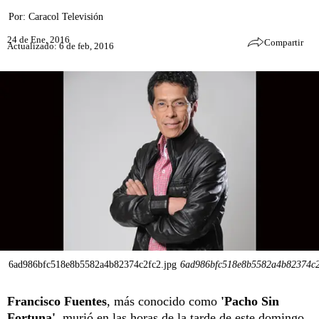
Por:
Caracol Televisión
24 de Ene, 2016
Compartir
Actualizado: 6 de feb, 2016
6ad986bfc518e8b5582a4b82374c2fc2.jpg
6ad986bfc518e8b5582a4b82374c2
Francisco Fuentes
, más conocido como
'Pacho Sin
Fortuna'
,
murió en las horas de la tarde de este domingo