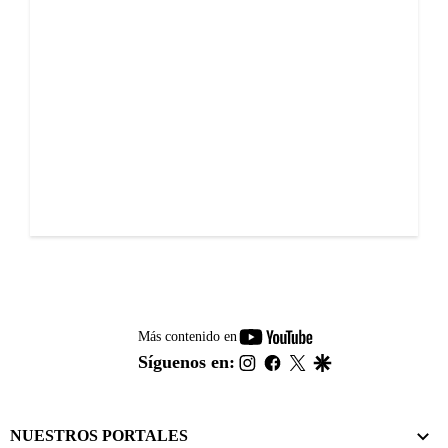
youtube-
Más contenido en
footer
instagram
facebook
twitter
google
Síguenos en:
NUESTROS PORTALES