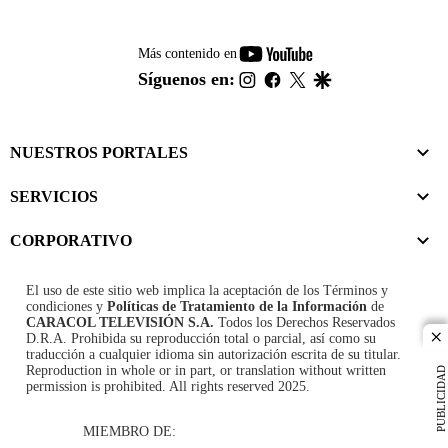
youtube-
Más contenido en
footer
instagram
facebook
twitter
google
Síguenos en:
NUESTROS PORTALES
SERVICIOS
CORPORATIVO
El uso de este sitio web implica la aceptación de los
Términos y
condiciones
y
Políticas de Tratamiento de la Información
de
CARACOL TELEVISIÓN S.A.
Todos los Derechos Reservados
D.R.A. Prohibida su reproducción total o parcial, así como su
cl
traducción a cualquier idioma sin autorización escrita de su titular.
Reproduction in whole or in part, or translation without written
PUBLICIDAD
permission is prohibited. All rights reserved 2025.
MIEMBRO DE: