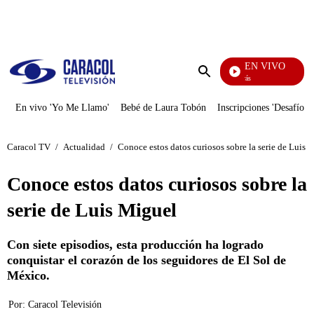
PUBLICIDAD
EN VIVO
También Caerás
Enviar
búsqueda
En vivo 'Yo Me Llamo'
Bebé de Laura Tobón
Inscripciones 'Desafío'
Caracol TV
/
Actualidad
/
Conoce estos datos curiosos sobre la serie de Luis 
Conoce estos datos curiosos sobre la
serie de Luis Miguel
Con siete episodios, esta producción ha logrado
conquistar el corazón de los seguidores de El Sol de
México.
Por:
Caracol Televisión